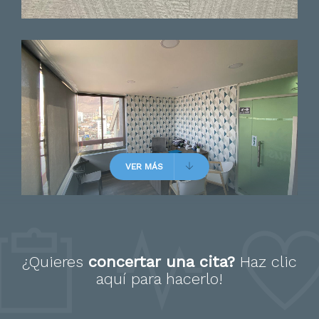
profesional muy amable
Paciente
VER MÁS
Excelente doctor, excelente
atención! Fue muy delicado,
me ayudo a resolver mis dudas
¿Quieres
concertar una cita?
Haz clic
aquí
para hacerlo!