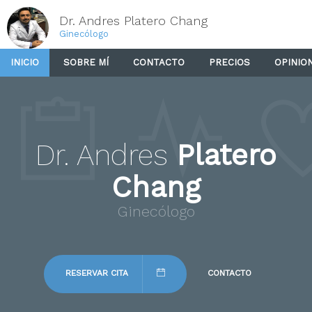
Dr. Andres Platero Chang
Ginecólogo
INICIO
SOBRE MÍ
CONTACTO
PRECIOS
OPINIO
Dr. Andres
Platero
Chang
Ginecólogo
RESERVAR CITA
CONTACTO