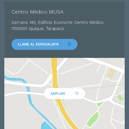
Centro Médico MUSA
Serrano 145, Edificio Econorte Centro Médico
1100000 Iquique, Tarapacá
LLAME AL ESPECIALISTA
AMPLIAR