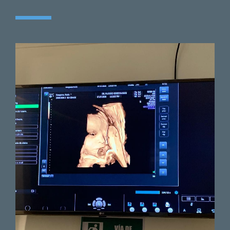
Paciente
Excelente profesional, muy
correcto, me sentí segura,
escuchada y respondió todas
mis inquietudes
acertivamente.